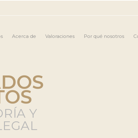
os
Acerca de
Valoraciones
Por qué nosotros
C
ADOS
TOS
RÍA Y
LEGAL