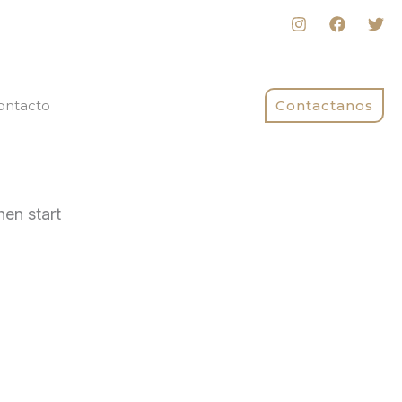
ontacto
Contactanos
hen start