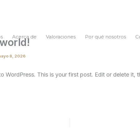
os
Acerca de
Valoraciones
Por qué nosotros
C
 world!
ayo 8, 2026
 WordPress. This is your first post. Edit or delete it, t