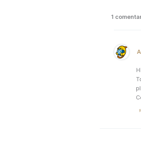
1 comentar
A
H
T
p
C