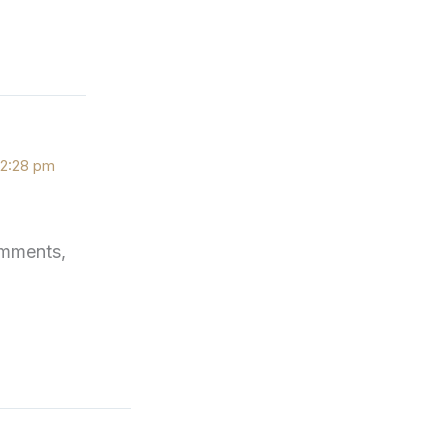
12:28 pm
omments,