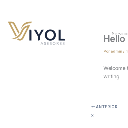
Ir
al
contenido
Servici
Hello
Por
admin
/
m
Welcome to
writing!
ANTERIOR
x